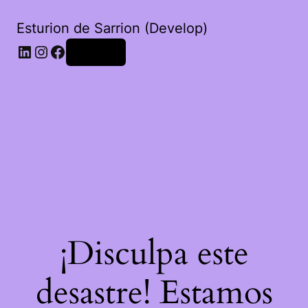
Esturion de Sarrion (Develop)
LinkedIn
Instagram
Facebook
Acceder
¡Disculpa este
desastre! Estamos