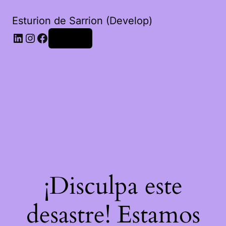
Esturion de Sarrion (Develop)
LinkedIn
Instagram
Facebook
Acceder
¡Disculpa este
desastre! Estamos