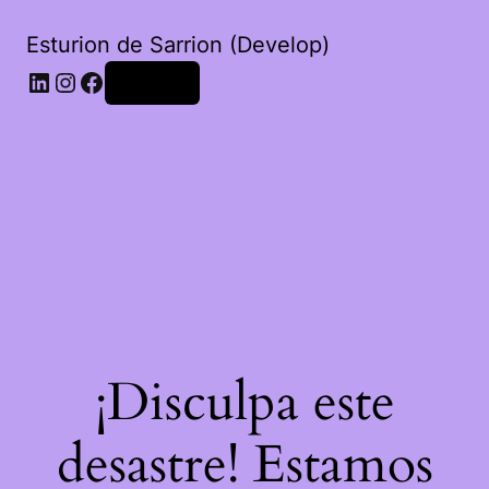
Esturion de Sarrion (Develop)
LinkedIn
Instagram
Facebook
Acceder
¡Disculpa este
desastre! Estamos