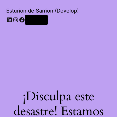
Esturion de Sarrion (Develop)
LinkedIn
Instagram
Facebook
Acceder
¡Disculpa este
desastre! Estamos