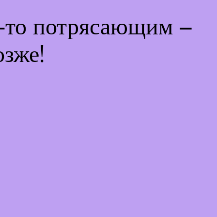
м-то потрясающим –
озже!