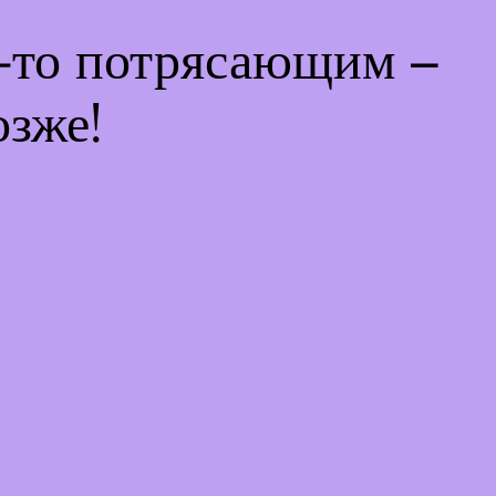
м-то потрясающим –
озже!